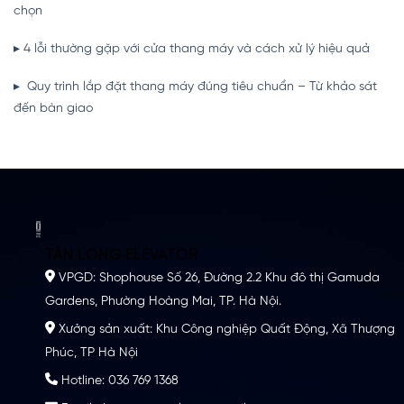
chọn
▸ 4 lỗi thường gặp với cửa thang máy và cách xử lý hiệu quả
▸ Quy trình lắp đặt thang máy đúng tiêu chuẩn – Từ khảo sát
đến bàn giao
TÂN LONG ELEVATOR
VPGD: Shophouse Số 26, Đường 2.2 Khu đô thị Gamuda
Gardens, Phường Hoàng Mai, TP. Hà Nội.
Xưởng sản xuất: Khu Công nghiệp Quất Động, Xã Thượng
Phúc, TP Hà Nội
Hotline: 036 769 1368