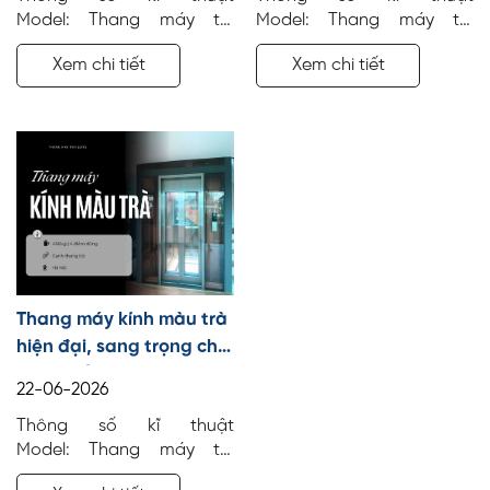
Model: Thang máy tải
Model: Thang máy tải
hàng Số tầng: 3 điểm dừng
khách Số tầng: 5 điểm
Xem chi tiết
Xem chi tiết
Tải trọng: 1000 kg Công
dừng Tải trọng: 1000 kg
trình: Văn phòng Địa điểm:
Công trình: Văn phòng Địa
Tiên Trang, Thanh Hóa Vị
điểm: Thanh Hóa Vị trí lắp
trí lắp đặt: Góc tường
đặt: Góc tường
Thang máy kính màu trà
hiện đại, sang trọng cho
nhà phố, biệt thự
22-06-2026
Thông số kĩ thuật
Model: Thang máy tải
khách Số tầng: 4 điểm