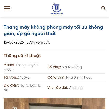
Skip
to
content
Thang máy không phòng máy tối ưu không
gian, ốp gỗ ngoại thất
15-06-2026
|
Lượt xem : 70
Thông số kĩ thuật
Model:
Thang máy tải
Số tầng:
5 điểm dừng
khách
Tải trọng:
450kg
Công trình:
Nhà ở sinh hoạt
Địa điểm:
Nghĩa Đô, Hà
Vị trí lắp đặt:
Góc nhà
Nội