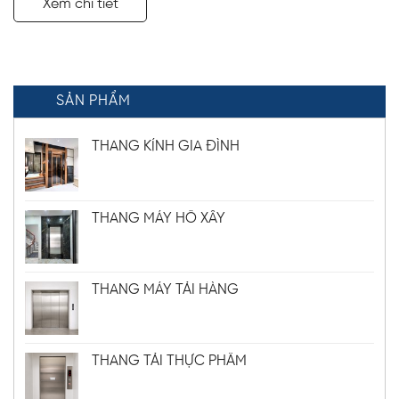
Xem chi tiết
dừng Tải trọng: 450 kg
Công trình: Nhà ở sinh
hoạt Địa điểm: Hà Nội Vị trí
lắp đặt: Giữa thang bộ
SẢN PHẨM
THANG KÍNH GIA ĐÌNH
THANG MÁY HỐ XÂY
THANG MÁY TẢI HÀNG
THANG TẢI THỰC PHẨM