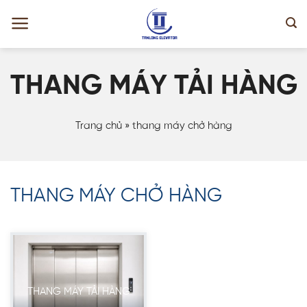
Skip
to
content
THANG MÁY TẢI HÀNG
Trang chủ
»
thang máy chở hàng
THANG MÁY CHỞ HÀNG
THANG MÁY TẢI HÀNG