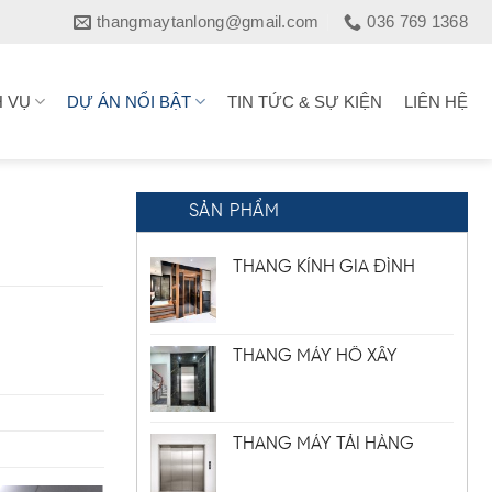
thangmaytanlong@gmail.com
036 769 1368
H VỤ
DỰ ÁN NỔI BẬT
TIN TỨC & SỰ KIỆN
LIÊN HỆ
SẢN PHẨM
THANG KÍNH GIA ĐÌNH
THANG MÁY HỐ XÂY
THANG MÁY TẢI HÀNG