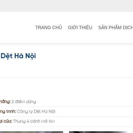
TRANG CHỦ
GIỚI THIỆU
SẢN PHẨM DỊC
Dệt Hà Nội
 tầng:
2 điểm dừng
ng trình:
Công ty Dệt Hà Nội
ại cửa:
Thang 4 cánh mở tim