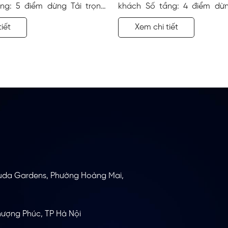
ng: 5 điểm dừng Tải trọng:
khách Số tầng: 4 điểm dừn
 trình: Văn phòng Địa điểm:
450 kg Công trình: Nhà ở s
iết
Xem chi tiết
 trí lắp đặt: Góc tường
điểm: Hà Nội Vị trí lắp đặt: G
uda Gardens, Phường Hoàng Mai,
ượng Phúc, TP Hà Nội