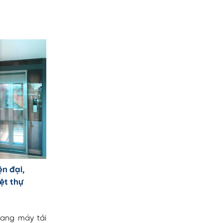
ện đại,
ệt thự
hang máy tải