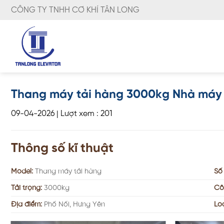
Skip
CÔNG TY TNHH CƠ KHÍ TÂN LONG
to
content
Thang máy tải hàng 3000kg Nhà máy 
09-04-2026
|
Lượt xem : 201
Thông số kĩ thuật
Model:
Thang máy tải hàng
Số
Tải trọng:
3000kg
Cô
Địa điểm:
Phố Nối, Hưng Yên
Lo