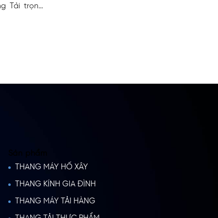
g Tải trọng:
inh hoạt Địa
iữa thang bộ
Sản phẩm
THANG MÁY HỐ XÂY
THANG KÍNH GIA ĐÌNH
THANG MÁY TẢI HÀNG