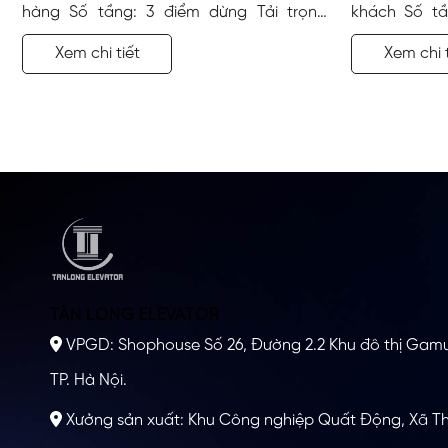
hàng Số tầng: 3 điểm dừng Tải trọng:
khách Số tầ
1000 kg Công trình: Văn phòng Địa điểm:
1000 kg Công
Xem chi tiết
Xem chi t
Tiên Trang, Thanh Hóa Vị trí lắp đặt: Góc
Thanh Hóa Vị
tường
TÂN LONG ELEVATOR
VPGD: Shophouse Số 26, Đường 2.2 Khu đô thị Gam
TP. Hà Nội.
Xưởng sản xuất: Khu Công nghiệp Quất Động, Xã Th