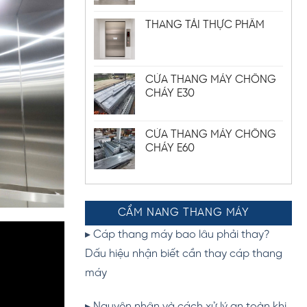
THANG TẢI THỰC PHẨM
CỬA THANG MÁY CHỐNG
CHÁY E30
CỬA THANG MÁY CHỐNG
CHÁY E60
CẨM NANG THANG MÁY
▸ Cáp thang máy bao lâu phải thay?
Dấu hiệu nhận biết cần thay cáp thang
máy
▸
Nguyên nhân và cách xử lý an toàn khi