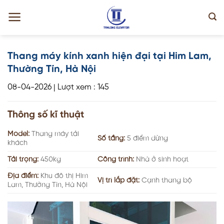
Skip
to
content
Thang máy kính xanh hiện đại tại Him Lam,
Thường Tín, Hà Nội
08-04-2026
|
Lượt xem : 145
Thông số kĩ thuật
Model:
Thang máy tải
Số tầng:
5 điểm dừng
khách
Tải trọng:
450kg
Công trình:
Nhà ở sinh hoạt
Địa điểm:
Khu đô thị Him
Vị trí lắp đặt:
Cạnh thang bộ
Lam, Thường Tín, Hà Nội