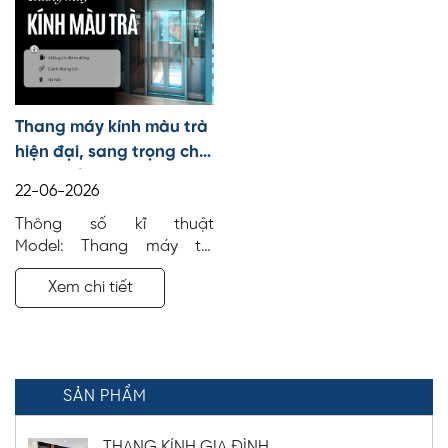
Thang máy kính màu trà
hiện đại, sang trọng cho
nhà phố, biệt thự
22-06-2026
Thông số kĩ thuật
Model: Thang máy tải
khách Số tầng: 4 điểm
Xem chi tiết
dừng Tải trọng: 450 kg
Công trình: Nhà ở sinh
hoạt Địa điểm: Hà Nội Vị trí
lắp đặt: Giữa thang bộ
SẢN PHẨM
THANG KÍNH GIA ĐÌNH