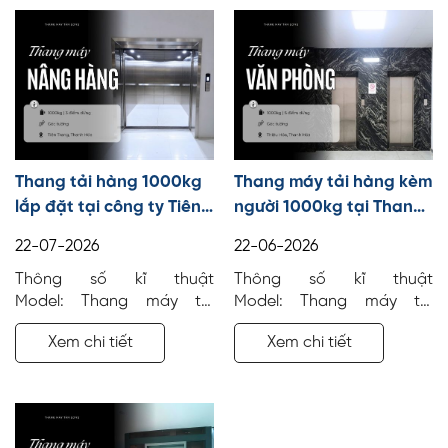
Thang tải hàng 1000kg
Thang máy tải hàng kèm
lắp đặt tại công ty Tiên
người 1000kg tại Thanh
Trang, Thanh Hóa
Hóa
22-07-2026
22-06-2026
Thông số kĩ thuật
Thông số kĩ thuật
Model: Thang máy tải
Model: Thang máy tải
hàng Số tầng: 3 điểm dừng
khách Số tầng: 5 điểm
Xem chi tiết
Xem chi tiết
Tải trọng: 1000 kg Công
dừng Tải trọng: 1000 kg
trình: Văn phòng Địa điểm:
Công trình: Văn phòng Địa
Tiên Trang, Thanh Hóa Vị
điểm: Thanh Hóa Vị trí lắp
trí lắp đặt: Góc tường
đặt: Góc tường