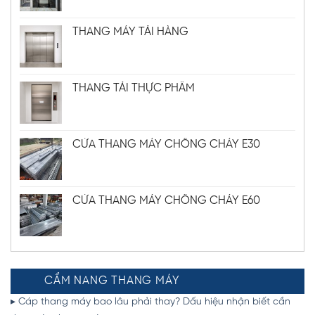
THANG MÁY TẢI HÀNG
THANG TẢI THỰC PHẨM
CỬA THANG MÁY CHỐNG CHÁY E30
CỬA THANG MÁY CHỐNG CHÁY E60
CẨM NANG THANG MÁY
▸ Cáp thang máy bao lâu phải thay? Dấu hiệu nhận biết cần