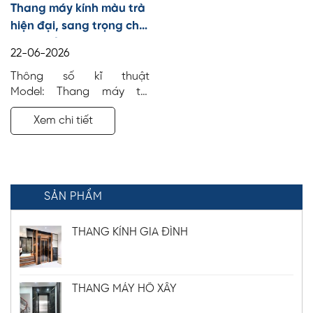
Thang máy kính màu trà
hiện đại, sang trọng cho
nhà phố, biệt thự
22-06-2026
Thông số kĩ thuật
Model: Thang máy tải
khách Số tầng: 4 điểm
Xem chi tiết
dừng Tải trọng: 450 kg
Công trình: Nhà ở sinh
hoạt Địa điểm: Hà Nội Vị trí
lắp đặt: Giữa thang bộ
SẢN PHẨM
THANG KÍNH GIA ĐÌNH
THANG MÁY HỐ XÂY