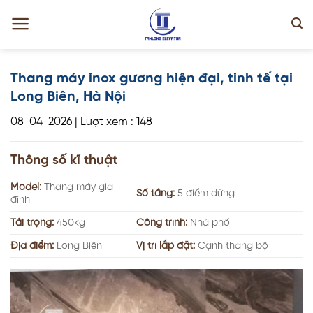
Skip
to
content
Thang máy inox gương hiện đại, tinh tế tại
Long Biên, Hà Nội
08-04-2026
|
Lượt xem : 148
Thông số kĩ thuật
Model:
Thang máy gia
Số tầng:
5 điểm dừng
đình
Tải trọng:
450kg
Công trình:
Nhà phố
Địa điểm:
Long Biên
Vị trí lắp đặt:
Cạnh thang bộ