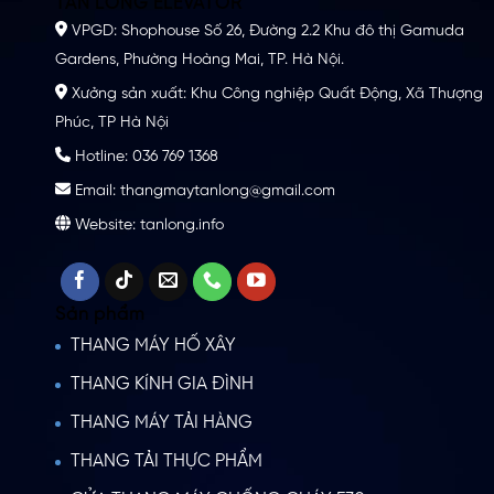
TÂN LONG ELEVATOR
VPGD: Shophouse Số 26, Đường 2.2 Khu đô thị Gamuda
Gardens, Phường Hoàng Mai, TP. Hà Nội.
Xưởng sản xuất: Khu Công nghiệp Quất Động, Xã Thượng
Phúc, TP Hà Nội
Hotline: 036 769 1368
Email: thangmaytanlong@gmail.com
Website: tanlong.info
Sản phẩm
THANG MÁY HỐ XÂY
THANG KÍNH GIA ĐÌNH
THANG MÁY TẢI HÀNG
THANG TẢI THỰC PHẨM